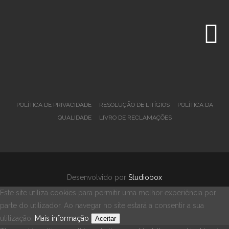
POLÍTICA DE PRIVACIDADE
RESOLUÇÃO DE LITÍGIOS
POLÍTICA DA
QUALIDADE
LIVRO DE RECLAMAÇÕES
Desenvolvido por
Studiobox
Este site utiliza cookies para permitir uma melhor experiência por
parte do utilizador. Ao navegar no site estará a consentir a sua
utilização.
Mais informação
Aceitar