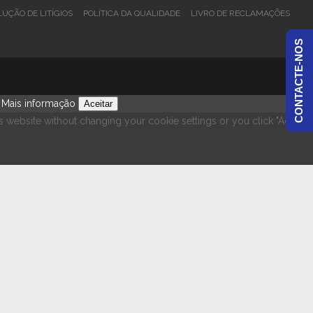
UÇÃO DE LITÍGIOS
POLÍTICA DA QUALIDADE
LIVRO DE RECLAMAÇÕES
CONTACTE-NOS
.
Mais informação
Aceitar
is website without changing your cookie settings or you click "Accept"