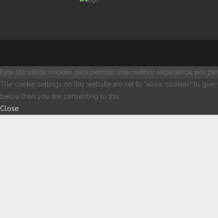
Este site utiliza cookies para permitir uma melhor experiência por part
The cookie settings on this website are set to "allow cookies" to giv
below then you are consenting to this.
Close