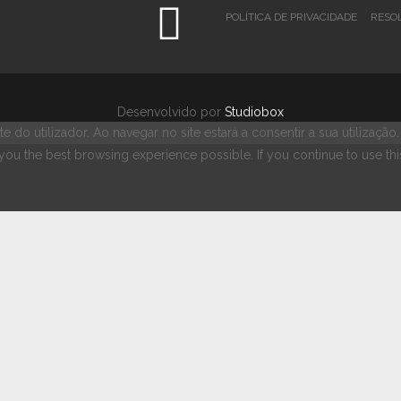
POLÍTICA DE PRIVACIDADE
RESOL
Desenvolvido por
Studiobox
e do utilizador. Ao navegar no site estará a consentir a sua utilização
e you the best browsing experience possible. If you continue to use th